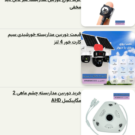
مخفی
قیمت دوربین مداربسته خورشیدی سیم
کارت خور 4 لنز
خرید دوربین مداربسته چشم ماهی 2
مگاپیکسل AHD