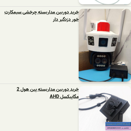
خرید دوربین مداربسته چرخشی سیمکارت
خور دزدگیر دار
خرید دوربین مداربسته پین هول 2
مگاپیکسل AHD