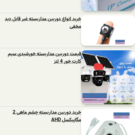
خرید انواع دوربین مداربسته غیر قابل دید
مخفی
قیمت دوربین مداربسته خورشیدی سیم
کارت خور 4 لنز
خرید دوربین مداربسته چشم ماهی 2
مگاپیکسل AHD