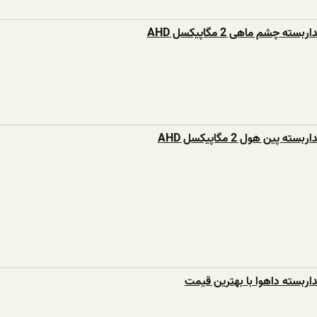
ه چشم ماهی 2 مگاپیکسل AHD
ه پین هول 2 مگاپیکسل AHD
اربسته داهوا با بهترین قیمت