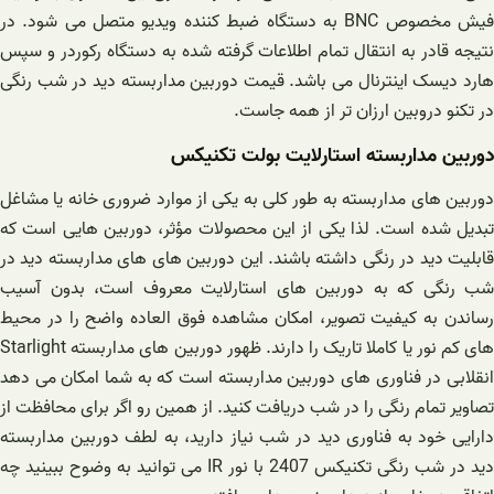
فیش مخصوص BNC به دستگاه ضبط کننده ویدیو متصل می شود. در
نتیجه قادر به انتقال تمام اطلاعات گرفته شده به دستگاه رکوردر و سپس
هارد دیسک اینترنال می باشد. قیمت دوربین مداربسته دید در شب رنگی
در تکنو دروبین ارزان تر از همه جاست.
دوربین مداربسته استارلایت بولت تکنیکس
دوربین های مداربسته به طور کلی به یکی از موارد ضروری خانه یا مشاغل
تبدیل شده است. لذا یکی از این محصولات مؤثر، دوربین هایی است که
قابلیت دید در رنگی داشته باشند‌. این دوربین های های مداربسته دید در
شب رنگی که به دوربین های استارلایت معروف است، بدون آسیب
رساندن به کیفیت تصویر، امکان مشاهده فوق العاده واضح را در محیط
های کم نور یا کاملا تاریک را دارند. ظهور دوربین های مداربسته Starlight
انقلابی در فناوری های دوربین مداربسته است که به شما امکان می دهد
تصاویر تمام رنگی را در شب دریافت کنید. از همین رو اگر برای محافظت از
دارایی خود به فناوری دید در شب نیاز دارید، به لطف دوربین مداربسته
دید در شب رنگی تکنیکس 2407 با نور IR می توانید به وضوح ببینید چه