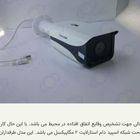
ی جهت تشخیص وقایع اتفاق افتاده در محیط می باشد. با این حال کاربر
ضبط کند. در این راستا پیشنهاد ویژه و عالی ما به شما، دوربین مداربسته تح