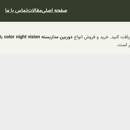
صفحه اصلی
مقالات
تماس با ما
افت کنید. خرید و فروش انواع
دوربین مداربسته color night vision با
یر است.