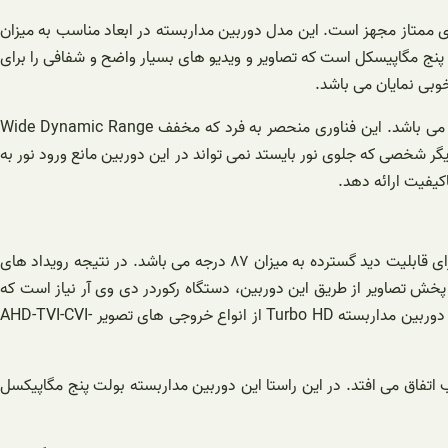
کی از گزینه های پرفروش است که به کلی ویژگی های ممتاز مجهز است. این مدل دوربین مداربسته در ابعاد مناسب به میزان
1 × 20 mm طراحی شده است که می تواند عامل بسیار مهمی در بازدارندگی متخلفان باشد. همچنین دارای رزولوشن تصویر 2592x 1944 یا پنج مگاپیسکل است که تصاویر و ویدیو های بسیار واضح و شفافی را برای
وبی نمایان می باشد.
این دوربین مداربسته بولت پنج مگاپیکسل هایک ویژن، برای اینکه تصاویر باکیفیتی در هر شرایط نوری ارائه دهد، به تکنولوژی تصویر DWR مجهز می باشد. این فناوری منحصر به فرد که مخفف Wide Dynamic Range
ر شخصی که جلوی نور بایستد نمی تواند در این دوربین مانع ورود نور به
دوربین مداربسته تی وی تی توربو اچ دی بولت 5 مگاپیکسل TD-7452AE1 (D-SW-IR2)، به لنز عالی ۳.۶ میلی متری مجهز می باشد. همچنین دارای قابلیت دید گسترده به میزان ۸۷ درجه می باشد. در نتیجه رویداد های
 و پخش تصاویر از طریق این دوربین، دستگاه رکوردر دی وی آر نیاز است که
اطلاعات گرفته شده را برای پخش به صفحه نمایشگر مربوطه و برای ذخیره به حافظه جانبی یا هارد دیسک ارسال می کند. نکته قابل توجه اینکه این دوربین مداربسته Turbo HD از انواع خروجی های تصویر AHD-TVI-CVI-
 اتفاق می افتد. در این راستا این دوربین مداربسته بولت پنج مگاپیکسل