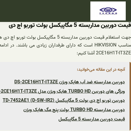
فتن
ه
حتوا
قیمت دوربین مداربسته 5 مگاپیکسل بولت توربو اچ دی
مناسب HIKVISION است که دارای طرفداران زیادی می باشند. در ادامه تصمیم داریم شما را با یکی از محصولات پر فروش کیفیت بالا این برند چینی یعنی
2CE16H1T-IT3ZE آشنا کنیم:
آنچه در این مقاله می‌خوانید:
دوربین مداربسته ضد آب هایک ویژن DS-2CE16H1T-IT3ZE
ویژگی های دوربین TURBO HD هایک ویژن مدل DS-2CE16H1T-IT3ZE
دوربین توربو اچ دی بولت 5 مگاپیکسل TD-7452AE1 (D-SW-IR2)
دوربین مداربسته TURBO HD بولت پنج مگ هایک ویژن
قیمت دوربین مداربسته 5 مگاپیکسل