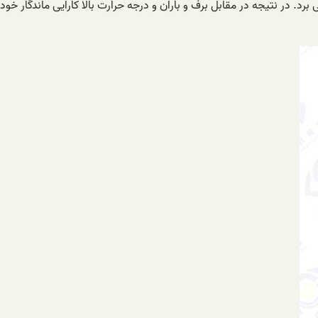
 دید در شب توربو اچ دی برای فضاهای بیرونی طراحی شده است. از این رو از جنس بدنه فلزی و محافظ استاندارد IP66 بهره می برد. در نتیجه در مقابل برف و باران و درجه حرارت بالا کارایی ماندگار خود