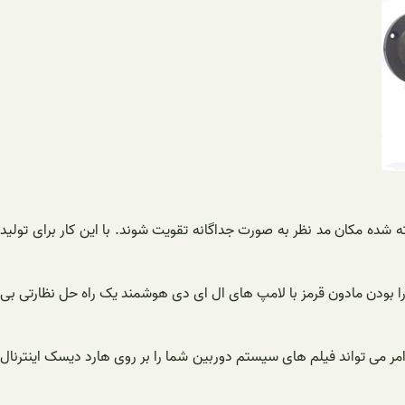
زه می دهد سیگنال های پیکسل تصاویر گرفته شده مکان مد نظر به صورت جداگانه تقویت شوند. با این کار برای تولید
ین دلایل نصب بسیاری از دوربین های مداربسته نظارت شبانه است. دوربین Turbo HD هایک ویژن مدل DS-2CE16H1T-IT3ZE با دارا بودن مادون قرمز با لامپ های ال ای دی هوشمند یک راه حل نظارتی بی
امر می تواند فیلم های سیستم دوربین شما را بر روی هارد دیسک اینترنال