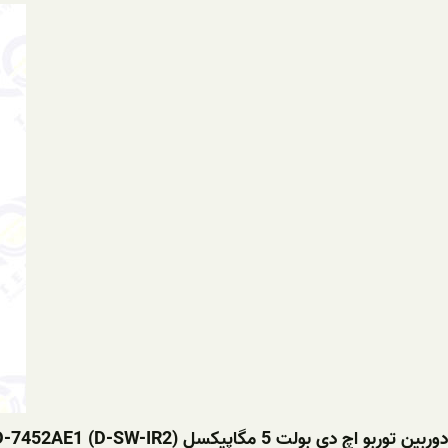
دوربین توربو اچ دی بولت 5 مگاپیکسل TD-7452AE1 (D-SW-IR2)