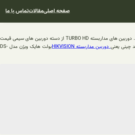
صفحه اصلی
مقالات
تماس با ما
جهت استعلام قیمت دوربین مداربسته 5 مگاپیکسل بولت توربو اچ دی همراه با ضمانت نامه رسمی از طریق نمایندگی های تکنودوربین اقدام کنید‌. دوربین های مداربسته TURBO HD از دسته دوربین های سیمی قیمت
دوربین مداربسته HIKVISION
بولت هایک ویژن مدل DS-