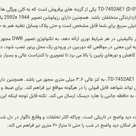
دوربین مداربسته تی وی تی توربو اچ دی بولت 5 مگاپیکسل TD-7452AE1 (D-SW-IR2) TVT ی
15 × 5
و خیلی سریع برای شما قابل مشخص است و حتی پلاک وسایل نقلیه هم به خ
به این معنی در مواقعی که دوربین در ورودی یک محل پرنور نصب شود، دیگ
می تواند شواهد قابل قبولی را در هرگونه مواقع نیز فراهم کند. برای ضبط
 دید واضح در تاریکی است. چراکه اکثر تخلفات و وقایع ناگوار در دل شب
در شب را حتی تا متراژ ۲۰ متری نیز فراهم می کند.