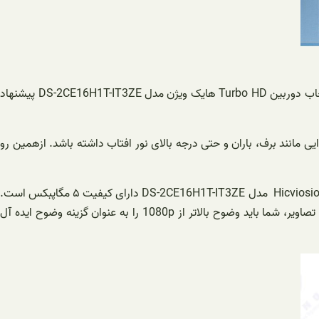
عملی ترین و اقتصادی ترین راه برای محافظت و کنترل خانه یا اماکن مختلف خود نصب دوربین مداربسته در فضای باز است. در چنین شرایطی انتخاب دوربین Turbo HD هایک ویژن مدل DS-2CE16H1T-IT3ZE ‌پیشنهاد
 مانند برف، باران و حتی درجه بالای نور افتاب داشته باشد. ازهمین رو
یکی دیگر از معیارهای موثر در هنگام انتخاب دوربین امنیتی در فضای باز، وضوح تصویر دوربین است. این مدل دوربین مداربسته سیمی اوت دور Hicviosion مدل DS-2CE16H1T-IT3ZE دارای کیفیت ۵ مگاپبکس است.
این رزولوشن بالا موجب تولید تصاویر واضح و خوانا تر در محیط می شوند. بنابراین، این فاکتور مهم است. چراکه برای به دست آوردن شفاف ترین تصاویر، شما باید وضوح بالاتر از 1080p را به عنوان گزینه وضوح ایده آل