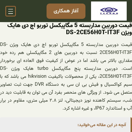
فتن
آغاز همکاری
ه
حتوا
قیمت دوربین مداربسته 5 مگاپیکسل توربو اچ دی هایک
ویژن DS-2CE56H0T-IT3F
قیمت دوربین مداربسته 5 مگاپیکسل توربو اچ دی هایک ویژن DS-
2CE56H0T-IT3F نسبت به دوربین های 2 مگاپیکسلی هم رده خود
مقداری بالاتر می باشد اما در عوض از کیفیت فوق العاده ای برخوردار
است. دوربین مداربسته پنج مگاپیکسل turbo هایک ویژن DS-
2CE56H0T-IT3F، یکی از محصولات باکیفیت hikvision می باشد که با
سیم کواکسیال و فیش بی ان سی به دستگاه DVR جهت ثبت تصاویر
متصل می شود. از ویژگی های منحصر بفرد آن می توان به قابلیت دید در
شب، سیستم کاهنده نویز دیجیتالی، لنز ۲.۸ میلی متری، مقاوم در برار
آب و استاندارد IP67، و غیره اشاره کرد.
آنچه در این مقاله می‌خوانید: