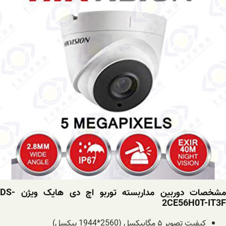
مشخصات دوربین مداربسته توربو اچ دی هایک ویژن DS-
2CE56H0T-IT3F
کیفیت تصویر ۵ مگاپیکسل (2560*1944 پیکسل)