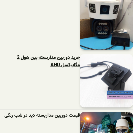
خرید دوربین مداربسته پین هول 2
مگاپیکسل AHD
قیمت دوربین مداربسته دید در شب رنگی