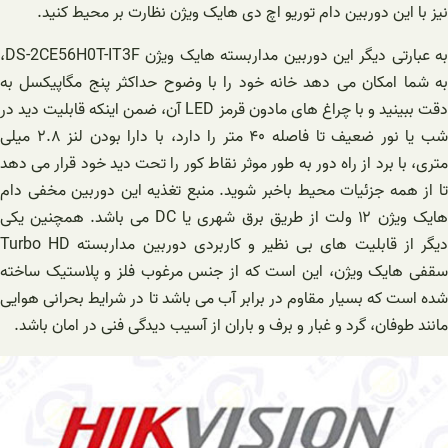
نیز با این دوربین دام توریو اچ دی هایک ویژن نظارت بر محیط کنید.
به عبارتی دیگر این دوربین مداربسته هایک ویژن DS-2CE56H0T-IT3F،
به شما امکان می دهد خانه خود را با وضوح حداکثر پنج مگاپیکسل به
دقت ببینید و با چراغ های مادون قرمز LED آن، ضمن اینکه قابلیت دید در
شب یا نور ضعیف تا فاصله ۴۰ متر را دارد، با دارا بودن لنز ۲.۸ میلی
متری، با برد از راه دور به طور موثر نقاط کور را تحت دید خود قرار می دهد
تا از همه جزئیات محیط باخبر شوید. منبع تغذیه این دوربین مخفی دام
هایک ویژن ۱۲ ولت از طریق برق شهری یا DC می باشد. همچنین یکی
دیگر از قابلیت های بی نظیر و کاربردی دوربین مداربسته Turbo HD
سقفی هایک ویژن، این است که از جنس مرغوب فلز و پلاستیک ساخته
شده است که بسیار مقاوم در برابر آب می باشد تا در شرایط بحرانی هوایی
مانند طوفان، گرد و غبار و برف و باران از آسیب دیدگی فنی در امان باشد.