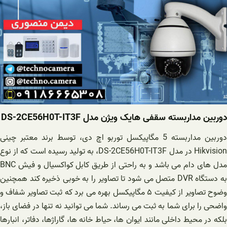
دوربین مداربسته سقفی هایک ویژن مدل DS-2CE56H0T-IT3F
دوربین مداربسته 5 مگاپیکسل توربو اچ دی، توسط برند معتبر چینی
Hikvision در مدل DS-2CE56H0T-IT3F، به تولید رسیده است که از نوع
مدل های دام می باشد و به راحتی از طریق کابل کواکسیال و فیش BNC
به دستگاه DVR متصل می شود تا تصاویر را به خوبی ذخیره کند همچنین
وضوح تصاویر از کیفیت ۵ مگاپیکسل بهره می برد که ثبت تصاویر شفاف و
واضحی را برای شما به ثبت می رساند. شما می توانید نه تنها در فضای باز،
بلکه در محیط داخلی مانند ایوان ها، حیاط خانه ها، گاراژها، دفاتر، انبارها