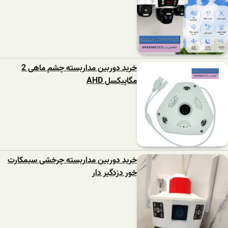
خرید دوربین مداربسته چشم ماهی 2
مگاپیکسل AHD
خرید دوربین مداربسته چرخشی سیمکارت
خور دزدگیر دار