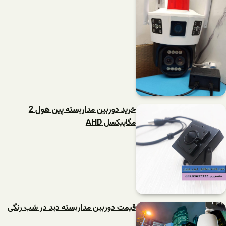
خرید دوربین مداربسته پین هول 2
مگاپیکسل AHD
قیمت دوربین مداربسته دید در شب رنگی