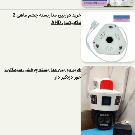
خرید دوربین مداربسته چشم ماهی 2
مگاپیکسل AHD
خرید دوربین مداربسته چرخشی سیمکارت
خور دزدگیر دار