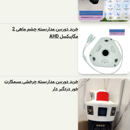
خرید دوربین مداربسته چشم ماهی 2
مگاپیکسل AHD
خرید دوربین مداربسته چرخشی سیمکارت
خور دزدگیر دار