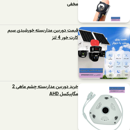
مخفی
قیمت دوربین مداربسته خورشیدی سیم
کارت خور 4 لنز
خرید دوربین مداربسته چشم ماهی 2
مگاپیکسل AHD