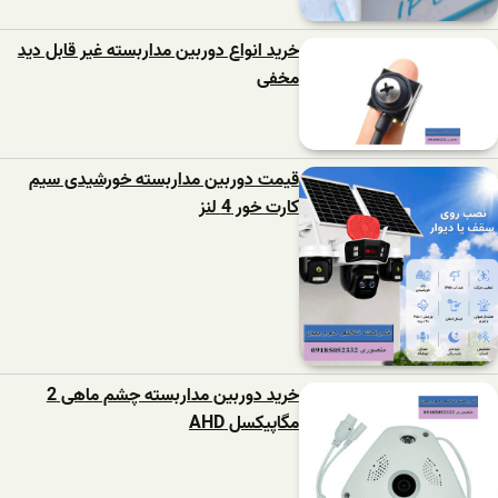
خرید انواع دوربین مداربسته غیر قابل دید
مخفی
قیمت دوربین مداربسته خورشیدی سیم
کارت خور 4 لنز
خرید دوربین مداربسته چشم ماهی 2
مگاپیکسل AHD