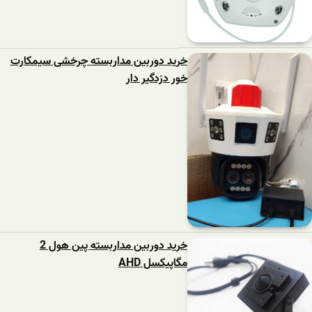
خرید دوربین مداربسته چرخشی سیمکارت
خور دزدگیر دار
خرید دوربین مداربسته پین هول 2
مگاپیکسل AHD