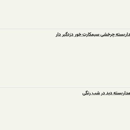
داربسته چرخشی سیمکارت خور دزدگیر دار
داربسته دید در شب رنگی