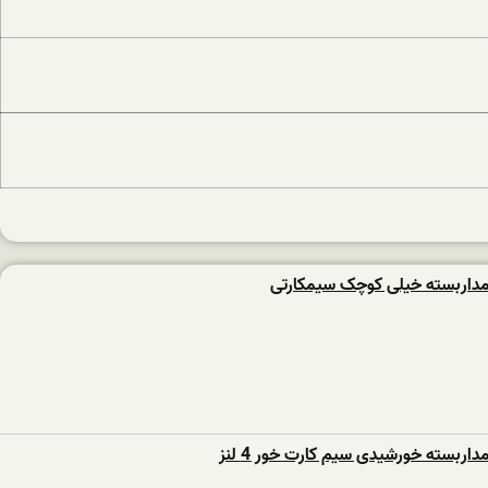
داربسته خیلی کوچک سیمکارتی
اربسته خورشیدی سیم کارت خور 4 لنز