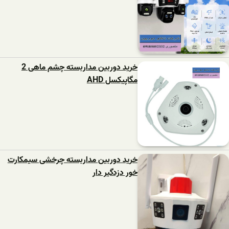
خرید دوربین مداربسته چشم ماهی 2
مگاپیکسل AHD
خرید دوربین مداربسته چرخشی سیمکارت
خور دزدگیر دار