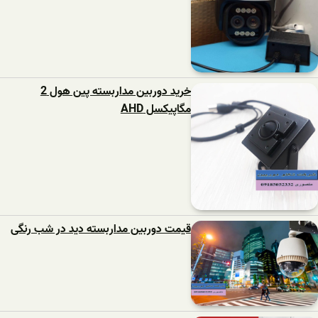
خرید دوربین مداربسته پین هول 2
مگاپیکسل AHD
قیمت دوربین مداربسته دید در شب رنگی