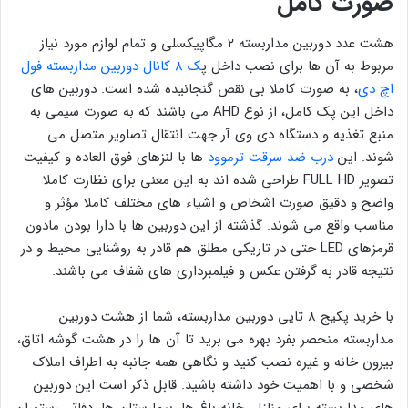
صورت کامل
هشت عدد دوربین مداربسته ۲ مگاپیکسلی و تمام لوازم مورد نیاز
مربوط به آن ها برای نصب داخل پ
ک 8 کانال دوربین مداربسته فول
اچ دی
، به صورت کاملا بی نقص گنجانیده شده است. دوربین های
داخل این پک کامل، از نوع AHD می باشند که به صورت سیمی به
منبع تغذیه و دستگاه دی وی آر جهت انتقال تصاویر متصل می
شوند. این
درب ضد سرقت ترموود
ها با لنزهای فوق العاده و کیفیت
تصویر FULL HD طراحی شده اند به این معنی برای نظارت کاملا
واضح و دقیق صورت اشخاص و اشیاء های مختلف کاملا مؤثر و
مناسب واقع می شوند. گذشته از این دوربین ها با دارا بودن مادون
قرمزهای LED حتی در تاریکی مطلق هم قادر به روشنایی محیط و در
نتیجه قادر به گرفتن عکس و فیلمبرداری های شفاف می باشند.
با خرید پکیج 8 تایی دوربین مداربسته، شما از هشت دوربین
مداربسته منحصر بفرد بهره می برید تا آن ها را در هشت گوشه اتاق،
بیرون خانه و غیره نصب کنید و نگاهی همه جانبه به اطراف املاک
شخصی و با اهمیت خود داشته باشید. قابل ذکر است این دوربین