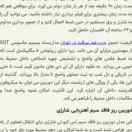
مدت زمان ۹۰ دقیقه بعد از هر بار شارژ دوام می آورد‌. برای مواقعی هم که
به مدت زمان بیشتری برای فیلم برداری نیاز داشته باشید، می توانید آن را
به شارژر و برق مستقیم در حین ضبط اتصال کنید و از تصویر برداری مداوم
و ۲۴ ساعته آن اطمینان حاصل کنید.
یفیت تصویر
درب ضد سرقت در تهران
مداربسته بیسیم جاسوسی SQT
از مهمترین مزایای آن می باشد. زیرا دارای رزولوشن ۵ مگاپیکسل است که
به ضبط عکس های واضح و تشخیص چهره اشخاص داخل محیط به
خوبی می پردازد. به علاوه دارای ال ای دی های مادون قرمز است تا حتی
در تاریکی و دل شب به ثبت تصاویر واضح تا متراژ بالا بپردازد. گذشته از
این ها، یکی از ویژگی های ارزشمند دیگر این دوربین می توان به میکروفون
قدرتمند داخلی آن اشاره کرد. این قابلیت امکان شنود واضح صدا و
مکالمات داخل محیط را فراهم می کند.
دوربین ریز فاقد سیم آهنربایی شارژی
این مدل دوربین ریز فاقد سیم اس کیو تی شارژی برای انتقال تصاویر از راه
دور طراحی شده است و به شما امکان می دهد محیط مورد نظر خود را در