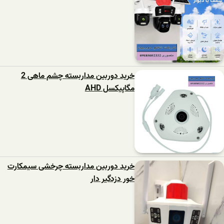
خرید دوربین مداربسته چشم ماهی 2
مگاپیکسل AHD
خرید دوربین مداربسته چرخشی سیمکارت
خور دزدگیر دار