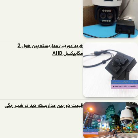
خرید دوربین مداربسته پین هول 2
مگاپیکسل AHD
قیمت دوربین مداربسته دید در شب رنگی