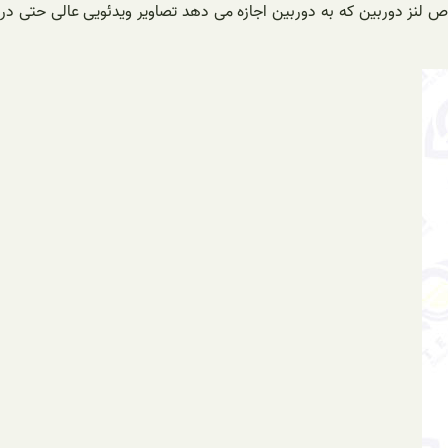
اویر در تاریکی مطلق را دارند. این امر با استفاده از LED های کوچکی که نور مادون قرمز ساطع می کنند و یک فیلتر IR مخصوص لنز دوربین که به دوربین اجازه می دهد تصاویر ویدئویی عالی حتی در