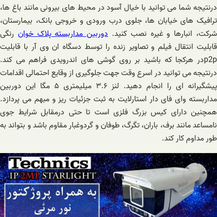
درنتیجه شما می توانید با خیال آسود در محیط های بیرونی مانند باغ ها،
ترافیک های خیابان ها، جلوی درب ورودی و خروجی بانک، بیمارستان،
رکت، انبارها و غیره نصب کنید.
دوربین مداربسته پلاک خوان
رنگی
قابلیت انتقال فیلم و تصاویر زنده را توسط دسگاه ان وی آر با قابلیت
p2pدر هرکجا که باشید بر روی گوشی های اندرویدی فراهم می کند.
درنتیجه می توانید در اسرع وقت جهت جلوگیری از وقایع احتمالی اقدامات
پیشگیرانه ای را انجام دهید. لنز ۳.۶ میلیمتری ۵ مگا این دوربین
مداربسته وای فای دار استارلایت به ثبت جزئیات ریز و مبهم می پردازد.
همچنین دارای کیس بزرگ فلزی است تا حتی درمقابل شرایط جوی
نامساعد مانند برف، باران، تگرگ، طوفان و گردوغبار مقاوم باشد و بتواند به
طور مداوم کار کند.