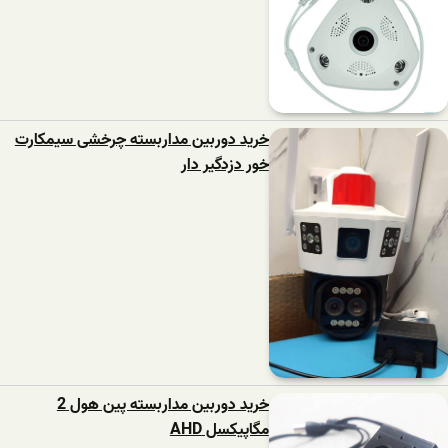
خرید دوربین مداربسته چرخشی سیمکارت
خور دزدگیر دار
خرید دوربین مداربسته پین هول 2
مگاپیکسل AHD