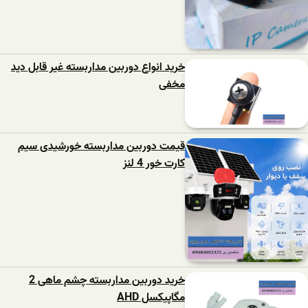
خرید انواع دوربین مداربسته غیر قابل دید
مخفی
قیمت دوربین مداربسته خورشیدی سیم
کارت خور 4 لنز
خرید دوربین مداربسته چشم ماهی 2
مگاپیکسل AHD