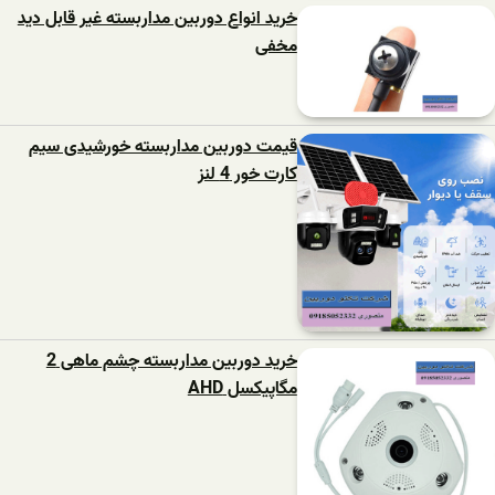
خرید انواع دوربین مداربسته غیر قابل دید
مخفی
قیمت دوربین مداربسته خورشیدی سیم
کارت خور 4 لنز
خرید دوربین مداربسته چشم ماهی 2
مگاپیکسل AHD