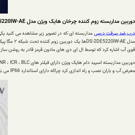
دوربین مداربسته زوم کننده چرخان هایک ویژن مدل DS-2DE5220IW-AE
رب ضد سرقت درسی
قوی آب اشاره کرد که توسط ال ای دی های مادون قرمز قادر به روشن سازی و تشخیص 
وربین مداربسته اسپید دام هایک ویژن دارای فیلتر های DWDR ، DNR ، ICR ، BLC و لنزی متغییر با فاصله کانونی ۴٫۷ – ۹۴ میلیمتری است. لازم به ذکر است که این
معرض آب و باران نصب و راه اندازی کرد چراکه دارای استاندارد IP66 می باشد.