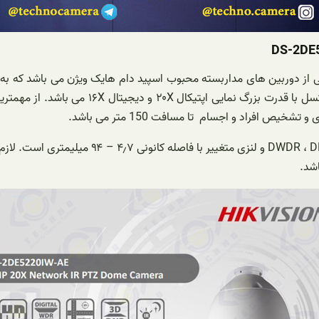
مدل DS-2DE5220IW-AEها یک دوربین زوم کننده 
افراد و اجسام تا مسافت 150 متر می باشد.