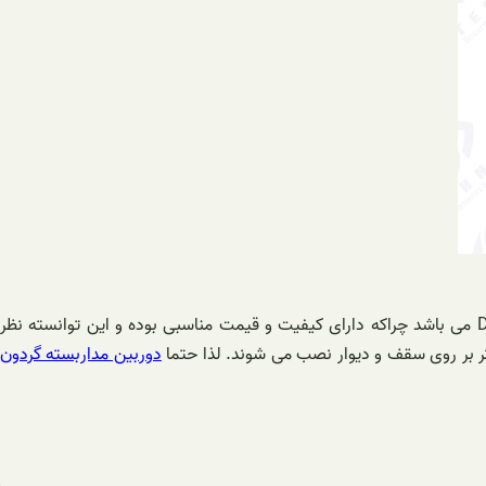
اگر قصد تهیه دوربین مداربسته چرخشی 360 درجه را دارید، پیشنهاد ما خرید دوربین مداربسته اسپید دام هایک ویژن مدل DS-2DE5220IW-DE می باشد چراکه دارای کیفیت و قیمت مناسبی بوده و این توانسته نظر
شتر بر روی سقف و دیوار نصب می شوند. لذا حتما
دوربین مداربسته گردون