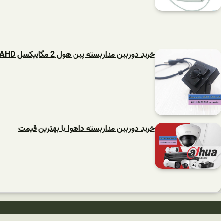
خرید دوربین مداربسته پین هول 2 مگاپیکسل AHD
خرید دوربین مداربسته داهوا با بهترین قیمت