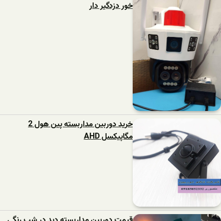
خور دزدگیر دار
خرید دوربین مداربسته پین هول 2
مگاپیکسل AHD
قیمت دوربین مداربسته دید در شب رنگی