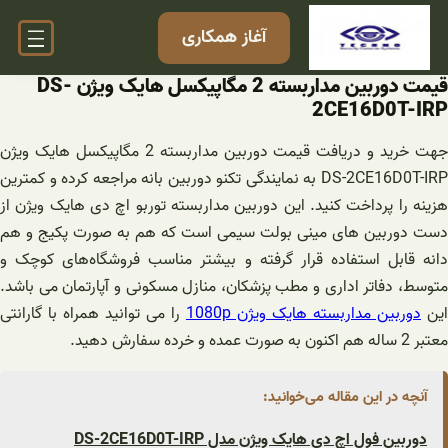
فتن
آغاز همکاری
ه
حتوا
قیمت دوربین مداربسته 2 مگاپیکسل هایک ویژن DS-
2CE16D0T-IRP
جهت خرید و دریافت قیمت دوربین مداربسته 2 مگاپیکسل هایک ویژن
DS-2CE16D0T-IRP به نمایندگی تکنو دوربین بانه مراجعه کرده و کمترین
هزینه را پرداخت کنید. این دوربین مداربسته توربو اچ دی هایک ویژن از
دست دوربین های مینی بولت سیمی است که هم به صورت پکیج و هم
دانه قابل استفاده قرار گرفته و بیشتر مناسب فروشگاه‌های کوچک و
متوسط، دفاتر اداری و مطب پزشکان، منازل مسکونی و آپارتمان می باشد.
این
دوربین مداربسته هایک ویژن 1080p
را می توانید همراه با گارانتی
معتبر 2 ساله هم اکنون به صورت عمده و خرده سفارش دهید.
آنچه در این مقاله می‌خوانید:
دوربین فول اچ دی هایک ویژن مدل DS-2CE16D0T-IRP