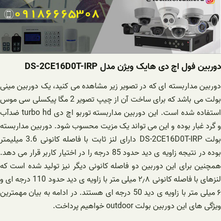
دوربین فول اچ دی هایک ویژن مدل DS-2CE16D0T-IRP
دوربین مداربسته ای که در تصویر زیر مشاهده می کنید، یک دوربین مینی
بولت می باشد که برای ساخت آن از چیپ تصویر 2 مگا پیکسلی سی موس
استفاده شده است. این دوربین مداربسته توربو اچ دی turbo hd ضدآب
و گرد غبار بوده و این می تواند یک مزیت محسوب شود. دوربین مداربسته
بولت DS-2CE16D0T-IRP دارای لنز ثابت با فاصله کانونی 3.6 میلیمتر
بوده در نتیجه زاویه ی دید حدود 85 درجه را در اختیار کاربر قرار می دهد.
همچنین برای این دوربین دو فاصله کانونی دیگر نیز تولید شده است که
لنزهای با فاصله کانونی ۲٫۸ میلی متر با زاویه ی دید حدود 110 درجه ای و
۶ میلی متر با زاویه ی دید 50 درجه ای هستند. در ادامه به بیان مهمترین
ویژگی های این دوربین بولت outdoor خواهیم پرداخت.