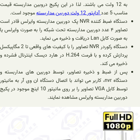
به 12 ولت می باشند. لذا در این پکیج دروبین مداربسته قیمت
مناسب 5 عدد
آداپتور 12 ولت دوربین مداربسته
موجود است.
دستگاه ضبط کننده NVR پک دوربین مداربسته وایرلس قادر است
تصاویر ۴ عدد دوربین مداربسته تحت شبکه را به صورت وایرلس یا
به صورت کابل Lan دریافت و ذخیره می نماید.
دستگاه رکوردر NVR تصاویر را با کیفیت های واقعی تا 2 مگاپیکسل
پردازش کرده و با فرمت H.264 در هارد دیسک اینترنال فشرده و
ذخیره می کند.
پس از ضبط و ذخیره تصاویر، توسط دوربین های مداربسته و
دستگاه nvr، کاربر می تواند با اتصال دستگاه ان وی آر به مانیتور
توسط کابل VGA تصاویر را بر روی مانیتور 10 اینچ موجود در پکیج
دوربین مداربسته وایرلس مشاهده نمایند.