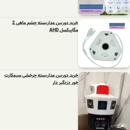
خرید دوربین مداربسته چشم ماهی 2
مگاپیکسل AHD
خرید دوربین مداربسته چرخشی سیمکارت
خور دزدگیر دار