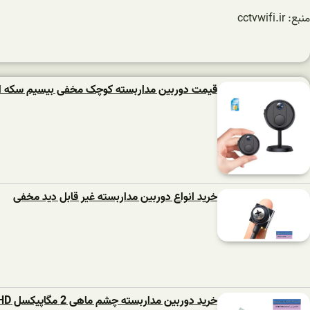
منبع: cctvwifi.ir
قیمت دوربین مداربسته کوچک مخفی بیسیم سکه ا
خرید انواع دوربین مداربسته غیر قابل دید مخفی
خرید دوربین مداربسته چشم ماهی 2 مگاپیکسل AHD