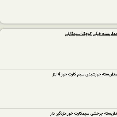
داربسته خیلی کوچک سیمکارتی
اربسته خورشیدی سیم کارت خور 4 لنز
داربسته چرخشی سیمکارت خور دزدگیر دار