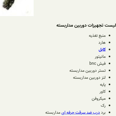
لیست تجهیزات دوربین مداربسته
منبع تغذیه
هارد
کابل
مانیتور
فیش bnc
تستر دوربین مداربسته
لنز دوربین مداربسته
پایه
کاور
میکروفن
رک
برد
درب ضد سرقت حرفه ای
مداربسته