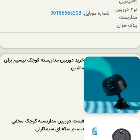
شماره موبایل:
09186665308
خرید دوربین مداربسته کوچک بیسیم برای
ماشین
قیمت دوربین مداربسته کوچک مخفی
بیسیم سکه ای سیمکارتی