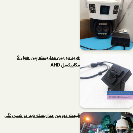
خرید دوربین مداربسته پین هول 2
مگاپیکسل AHD
قیمت دوربین مداربسته دید در شب رنگی