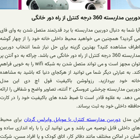
دوربین مداربسته 360 درجه کنترل از راه دور خانگی
آیا شما به دنبال دوربین مداربسته با برد قدرتمند متصل شدن به وای فای
می گردید؟ همچنین می خواهید محیط داخلی خانه خود را از چهار گوشه
اطراف مشاهده کنید؟ بهترین گزینه برای حل نیاز شما انتخاب دوربین
مداربسته 360 درجه کنترل از راه دور خانگی می باشد. چراکه به دو آنتن پر
توان مجهز است و می تواند متصل شدن به شبکه wifi را به خوبی فراهم
کند. به عبارتی دیگر شما می توانید از هرکجای دنیا که باشید به مشاهده
خانه خود بپردازید. رزولوشن باکیفیت فول اچ دی این مدل
دوربین مداربسته چرخشی عروسکی ۲ آنتنه، تصاویر واضح و شفافی را ارائه
می دهد. به علاوه قادر است تا ضبط شده های باکیفیت خود را در کارت
حافظه داخلی خود به ثبت برساند.
این مدل
دوربین مداربسته کنترل با موبایل وایرلس گردان
برای محیط
های داخلی قابل توصیه می باشد و می توانید آن را با راه اندازی ساده و
آسان در اماکن مختلف مانند دفاتر کار، اتاق کودک و یا افراد مسن، شرکت