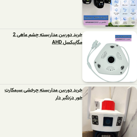
خرید دوربین مداربسته چشم ماهی 2
مگاپیکسل AHD
خرید دوربین مداربسته چرخشی سیمکارت
خور دزدگیر دار