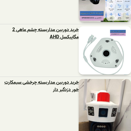
خرید دوربین مداربسته چشم ماهی 2
مگاپیکسل AHD
خرید دوربین مداربسته چرخشی سیمکارت
خور دزدگیر دار