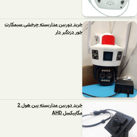
خرید دوربین مداربسته چرخشی سیمکارت
خور دزدگیر دار
خرید دوربین مداربسته پین هول 2
مگاپیکسل AHD