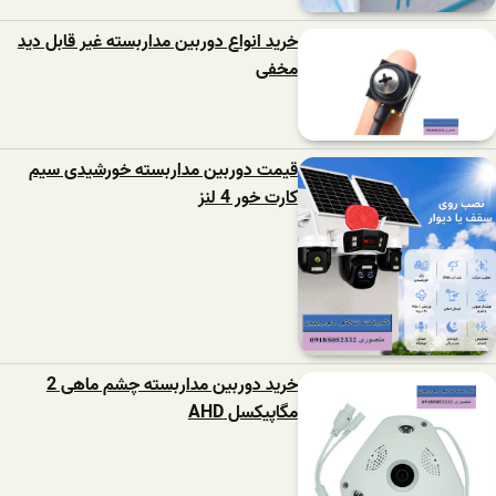
خرید انواع دوربین مداربسته غیر قابل دید
مخفی
قیمت دوربین مداربسته خورشیدی سیم
کارت خور 4 لنز
خرید دوربین مداربسته چشم ماهی 2
مگاپیکسل AHD