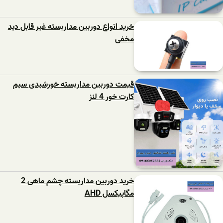
خرید انواع دوربین مداربسته غیر قابل دید
مخفی
قیمت دوربین مداربسته خورشیدی سیم
کارت خور 4 لنز
خرید دوربین مداربسته چشم ماهی 2
مگاپیکسل AHD