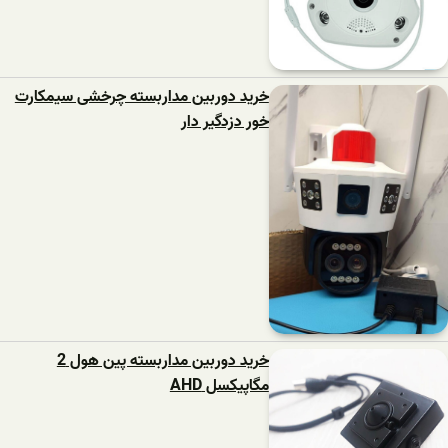
خرید دوربین مداربسته چرخشی سیمکارت
خور دزدگیر دار
خرید دوربین مداربسته پین هول 2
مگاپیکسل AHD