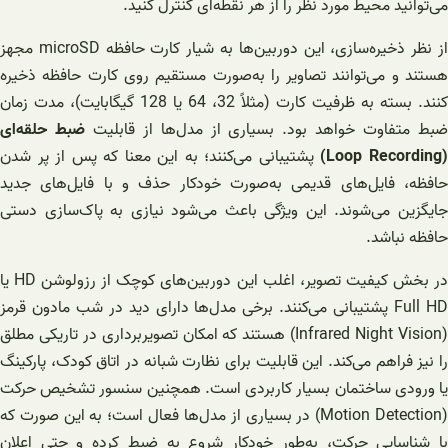
می‌توانید محیط مورد نظر را از هر نقطه‌ای کنترل کنید.
از نظر ذخیره‌سازی، این دوربین‌ها به شیار کارت حافظه microSD مجهز
هستند و می‌توانند تصاویر را به‌صورت مستقیم روی کارت حافظه ذخیره
کنند. بسته به ظرفیت کارت (مثلاً 32، 64 یا 128 گیگابایت)، مدت زمان
بط متفاوت خواهد بود. بسیاری از مدل‌ها از قابلیت
ضبط حلقه‌ای
(Loop Recording
پشتیبانی می‌کنند؛ به این معنا که پس از پر شدن
حافظه، فایل‌های قدیمی به‌صورت خودکار حذف و با فایل‌های جدید
جایگزین می‌شوند. این ویژگی باعث می‌شود نیازی به پاک‌سازی دستی
حافظه نباشد.
در بخش کیفیت تصویر، اغلب این دوربین‌های کوچک از رزولوشن HD یا
Full HD پشتیبانی می‌کنند. برخی مدل‌ها دارای دید در شب مادون قرمز
(Infrared Night Vision) هستند که امکان تصویربرداری در تاریکی مطلق
را نیز فراهم می‌کند. این قابلیت برای نظارت شبانه در اتاق کودک، پارکینگ
یا ورودی ساختمان بسیار کاربردی است. همچنین سنسور تشخیص حرکت
(Motion Detection) در بسیاری از مدل‌ها فعال است؛ به این صورت که
با شناسایی حرکت، به‌طور خودکار شروع به ضبط کرده و حتی اعلان