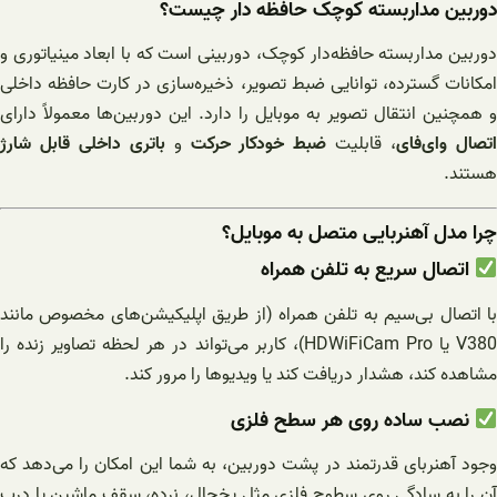
دوربین مداربسته کوچک حافظه دار چیست؟
دوربین مداربسته حافظه‌دار کوچک، دوربینی است که با ابعاد مینیاتوری و
امکانات گسترده، توانایی ضبط تصویر، ذخیره‌سازی در کارت حافظه داخلی
و همچنین انتقال تصویر به موبایل را دارد. این دوربین‌ها معمولاً دارای
تصال وای‌فای
، قابلیت
ضبط خودکار حرکت
و
باتری داخلی قابل شارژ
هستند.
چرا مدل آهنربایی متصل به موبایل؟
اتصال سریع به تلفن همراه
با اتصال بی‌سیم به تلفن همراه (از طریق اپلیکیشن‌های مخصوص مانند
V380 یا HDWiFiCam Pro)، کاربر می‌تواند در هر لحظه تصاویر زنده را
مشاهده کند، هشدار دریافت کند یا ویدیوها را مرور کند.
نصب ساده روی هر سطح فلزی
وجود آهنربای قدرتمند در پشت دوربین، به شما این امکان را می‌دهد که
آن را به سادگی روی سطوح فلزی مثل یخچال، نرده، سقف ماشین یا درب