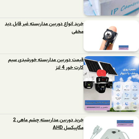
خرید انواع دوربین مداربسته غیر قابل دید
مخفی
قیمت دوربین مداربسته خورشیدی سیم
کارت خور 4 لنز
خرید دوربین مداربسته چشم ماهی 2
مگاپیکسل AHD