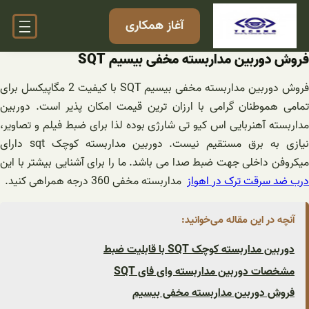
فتن
آغاز همکاری
ه
حتوا
فروش دوربین مداربسته مخفی بیسیم SQT
فروش دوربین مداربسته مخفی بیسیم SQT با کیفیت 2 مگاپیکسل برای
تمامی هموطنان گرامی با ارزان ترین قیمت امکان پذیر است. دوربین
مداربسته آهنربایی اس کیو تی شارژی بوده لذا برای ضبط فیلم و تصاویر،
نیازی به برق مستقیم نیست. دوربین مداربسته کوچک sqt دارای
میکروفن داخلی جهت ضبط صدا می باشد. ما را برای آشنایی بیشتر با این
درب ضد سرقت ترک در اهواز
مداربسته مخفی 360 درجه همراهی کنید.
آنچه در این مقاله می‌خوانید:
دوربین مداربسته کوچک SQT با قابلیت ضبط
مشخصات دوربین مداربسته وای فای SQT
فروش دوربین مداربسته مخفی بیسیم