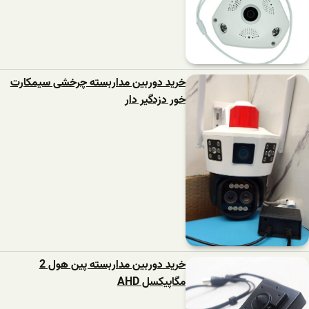
خرید دوربین مداربسته چرخشی سیمکارت
خور دزدگیر دار
خرید دوربین مداربسته پین هول 2
مگاپیکسل AHD