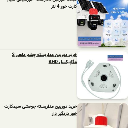
کارت خور 4 لنز
خرید دوربین مداربسته چشم ماهی 2
مگاپیکسل AHD
خرید دوربین مداربسته چرخشی سیمکارت
خور دزدگیر دار