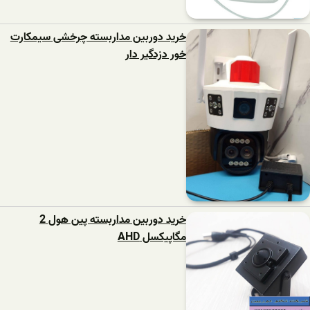
خرید دوربین مداربسته چرخشی سیمکارت
خور دزدگیر دار
خرید دوربین مداربسته پین هول 2
مگاپیکسل AHD