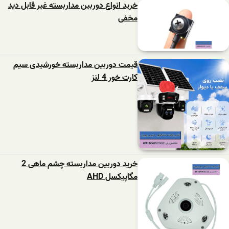
خرید انواع دوربین مداربسته غیر قابل دید
مخفی
قیمت دوربین مداربسته خورشیدی سیم
کارت خور 4 لنز
خرید دوربین مداربسته چشم ماهی 2
مگاپیکسل AHD