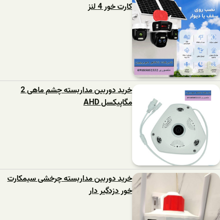
کارت خور 4 لنز
خرید دوربین مداربسته چشم ماهی 2
مگاپیکسل AHD
خرید دوربین مداربسته چرخشی سیمکارت
خور دزدگیر دار