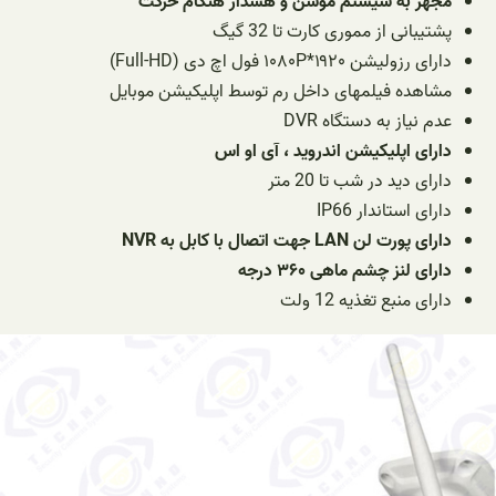
مجهز به سیستم موشن و هشدار هنگام حرکت
پشتیبانی از مموری کارت تا 32 گیگ
دارای رزولیشن ۱۹۲۰*۱۰۸۰P فول اچ دی (Full-HD)
مشاهده فیلمهای داخل رم توسط اپلیکیشن موبایل
عدم نیاز به دستگاه DVR
دارای اپلیکیشن اندروید ، آی او اس
دارای دید در شب تا 20 متر
دارای استاندار IP66
دارای پورت لن LAN جهت اتصال با کابل به NVR
دارای لنز چشم ماهی ۳۶۰ درجه
دارای منبع تغذیه 12 ولت