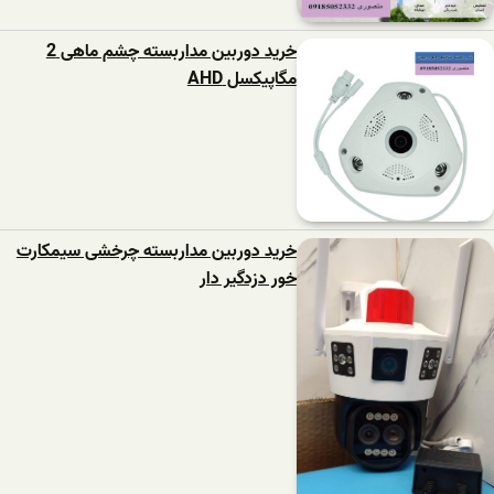
خرید دوربین مداربسته چشم ماهی 2
مگاپیکسل AHD
خرید دوربین مداربسته چرخشی سیمکارت
خور دزدگیر دار