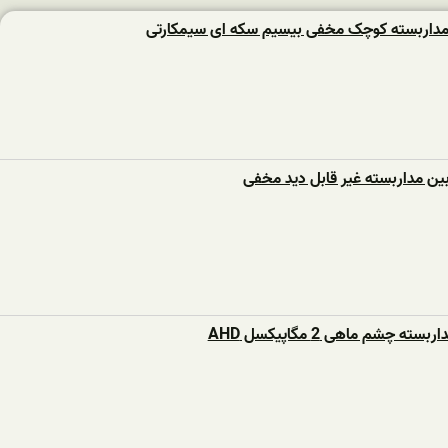
مداربسته کوچک مخفی بیسیم سکه ای سیمکارتی
بین مداربسته غیر قابل دید مخفی
ه چشم ماهی 2 مگاپیکسل AHD