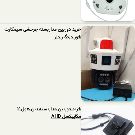
خرید دوربین مداربسته چرخشی سیمکارت
خور دزدگیر دار
خرید دوربین مداربسته پین هول 2
مگاپیکسل AHD