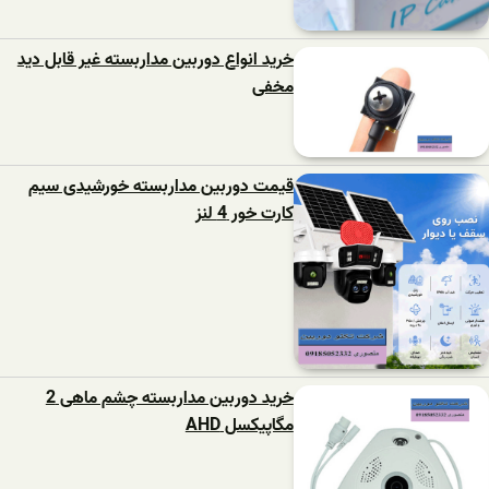
خرید انواع دوربین مداربسته غیر قابل دید
مخفی
قیمت دوربین مداربسته خورشیدی سیم
کارت خور 4 لنز
خرید دوربین مداربسته چشم ماهی 2
مگاپیکسل AHD