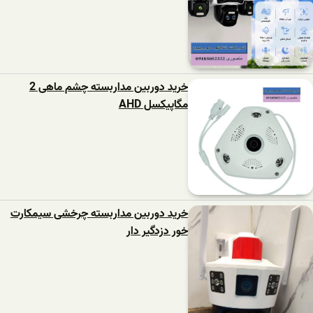
خرید دوربین مداربسته چشم ماهی 2
مگاپیکسل AHD
خرید دوربین مداربسته چرخشی سیمکارت
خور دزدگیر دار