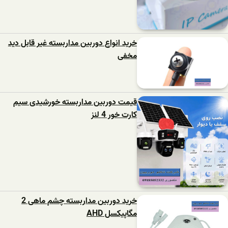
خرید انواع دوربین مداربسته غیر قابل دید
مخفی
قیمت دوربین مداربسته خورشیدی سیم
کارت خور 4 لنز
خرید دوربین مداربسته چشم ماهی 2
مگاپیکسل AHD