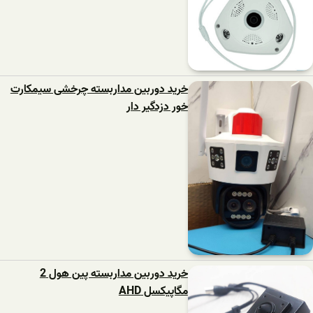
خرید دوربین مداربسته چرخشی سیمکارت
خور دزدگیر دار
خرید دوربین مداربسته پین هول 2
مگاپیکسل AHD