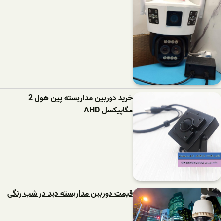
خرید دوربین مداربسته پین هول 2
مگاپیکسل AHD
قیمت دوربین مداربسته دید در شب رنگی