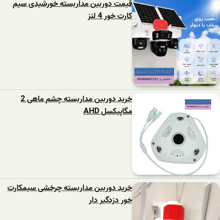
قیمت دوربین مداربسته خورشیدی سیم
کارت خور 4 لنز
خرید دوربین مداربسته چشم ماهی 2
مگاپیکسل AHD
خرید دوربین مداربسته چرخشی سیمکارت
خور دزدگیر دار