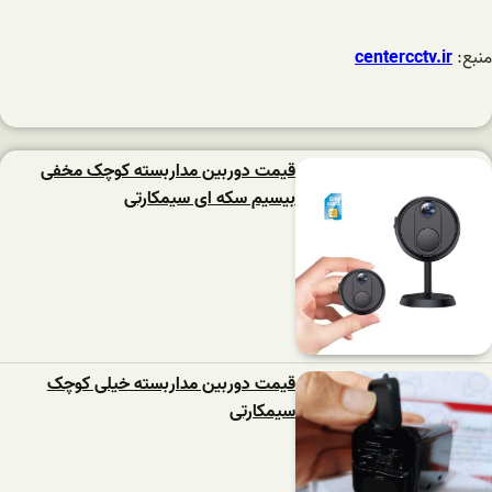
منبع:
centercctv.ir
قیمت دوربین مداربسته کوچک مخفی
بیسیم سکه ای سیمکارتی
قیمت دوربین مداربسته خیلی کوچک
سیمکارتی