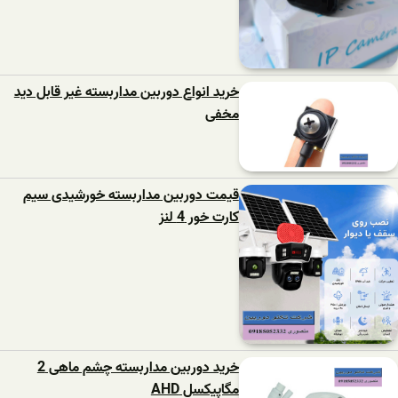
خرید انواع دوربین مداربسته غیر قابل دید
مخفی
قیمت دوربین مداربسته خورشیدی سیم
کارت خور 4 لنز
خرید دوربین مداربسته چشم ماهی 2
مگاپیکسل AHD