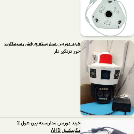
خرید دوربین مداربسته چرخشی سیمکارت
خور دزدگیر دار
خرید دوربین مداربسته پین هول 2
مگاپیکسل AHD