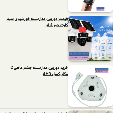
قیمت دوربین مداربسته خورشیدی سیم
کارت خور 4 لنز
خرید دوربین مداربسته چشم ماهی 2
مگاپیکسل AHD