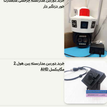
خرید دوربین مداربسته چرخشی سیمکارت
خور دزدگیر دار
خرید دوربین مداربسته پین هول 2
مگاپیکسل AHD