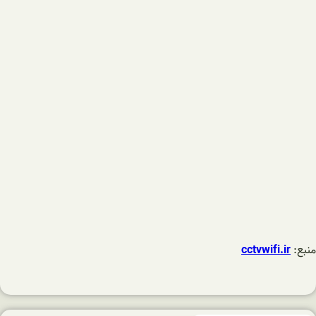
منبع:
cctvwifi.ir