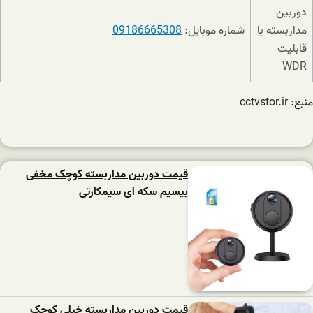
شماره موبایل:
09186665308
منبع: cctvstor.ir
قیمت دوربین مداربسته کوچک مخفی
بیسیم سکه ای سیمکارتی
قیمت دوربین مداربسته خیلی کوچک