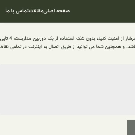
صفحه اصلی
مقالات
تماس با ما
فروش پکیج دوربین مداربسته بیسیم 4 کانال 2MP با بهترین شرایط آغاز شد. اگر می خواهید با پرداخت کمترین هزینه خانه و محل کار خود را سرشار از امنیت کنید، بدون شک استفاده از پک دوربین مداربسته 4 تایی
د. و همچنین شما می توانید از طریق اتصال به اینترنت در تمامی نقاط