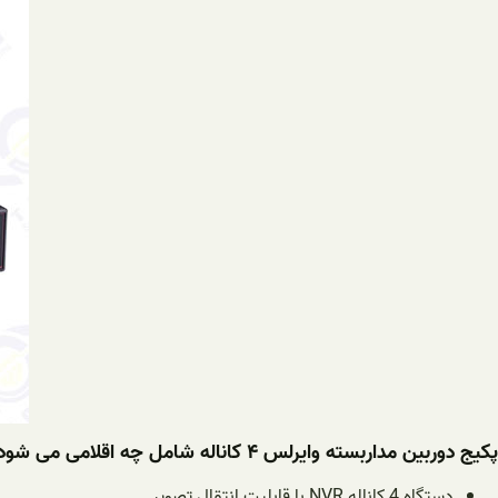
پکیج دوربین مداربسته وایرلس ۴ کاناله شامل چه اقلامی می شود؟
دستگاه 4 کاناله NVR با قابلیت انتقال تصویر