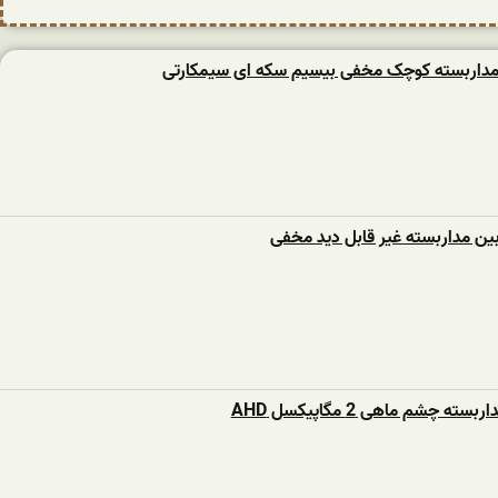
مداربسته کوچک مخفی بیسیم سکه ای سیمکارتی
بین مداربسته غیر قابل دید مخفی
ه چشم ماهی 2 مگاپیکسل AHD