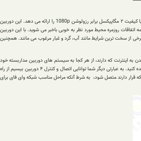
پکیج دوربین مداربسته بیسیم 4 کاناله دارای چهار عدد دوربین مداربسته وایرلس ( از همه مدل های بولت، دام اسپید دام در دسترس می باشد ) با کیفیت ۲ مگاپیکسل برابر رزولوشن 1080p را ارائه می دهد. این دوربین
یفیت و واضح از زاویه دید تا ۹۰ درجه پشتیبانی می کند. درنتیجه از همه اتفاقات روزمره محیط مورد نظر به خوبی باخبر می شوید. با این دوربین
در محیط نصب شده نباشید. چرا که این دوربین ها با درجه بندی محافظ مقاوم ضد آب و هوا داخلی و خارجی IP66 در برابر برخی از سخت ترین شرایط مانند آب، گرد و غبار مرغوب می مانند. همچنین
 به اینترنت که دارند، از هر کجا به سیستم های دوربین مداربسته خود
متصل شوید و محیط خود را کنترل کنید. خواه از طریق تلفن هوشمند، سیستم کامپیوتر یا لپ تاب استفاده کنید تا بتوانید دوربین های خود را مشاهده کنید. به عبارتی دیگر شما توانایی اتصال و کنترل ۴ دوربین بیسیم از راه
می باشد تا به دوربینها و در هر مکانی که قرار دارند متصل شود، به شرط آنکه مراحل مناسب شبکه وای فای برای