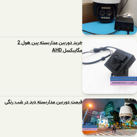
خرید دوربین مداربسته پین هول 2
مگاپیکسل AHD
قیمت دوربین مداربسته دید در شب رنگی