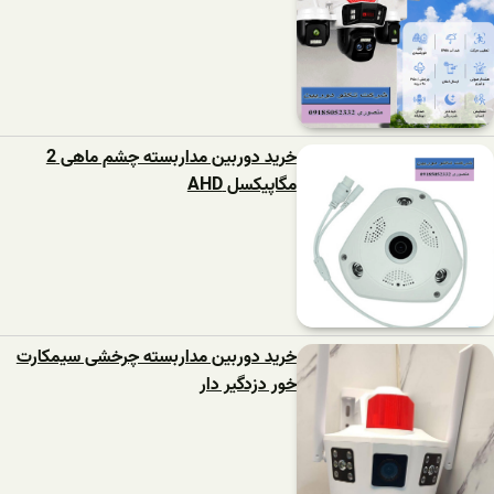
خرید دوربین مداربسته چشم ماهی 2
مگاپیکسل AHD
خرید دوربین مداربسته چرخشی سیمکارت
خور دزدگیر دار