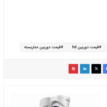
قیمت دوربین hd
قیمت دوربین مداربسته
فیس بوک
X
لینکدین
‫پین‌ترست
فروش
دوربین
مداربسته