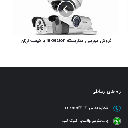
hikvision
با
قیمت
ارزان
فروش دوربین مداربسته hikvision با قیمت ارزان
راه های ارتباطی
شماره تماس:
09185052332
پاسخگویی واتساپ:
کلیک کنید